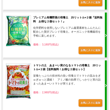
プレミアム有機野菜の培養土 25リットル×２個『送料無
料 お得な２個セット！』
化学肥料を使用しないプレミアム厳選素材をふんだんに
配合した贅沢ブレンド培養土。オーガニック有機栽培を
手軽に楽しめます。
価格： 3,180円(税込)
トマトの土 あまーい実のなるトマトの培養土 20リッ
トル×２袋【送料無料！お得な２袋セット】
栄養たっぷりの排水性の良い培養土でトマトの旨みをぎ
ゅぎゅっと濃縮！ アミノ酸の効果でしっかりと実の詰
まったあまーいトマトが実ります。
価格： 2,980円(税込)