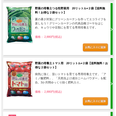
野菜の培養土つる性野菜用 20リットル×２袋【送料無
料！お得な２袋セット】
夏の暑さ対策にグリーンカーテンを作ってエコライフを
楽しもう！グリーンカーテンの代表品種ゴーヤをはじ
め、キュウリや豆類にを育てる専用培養土です。
価格： 2,880円(税込)
野菜の培養土トマト用 20リットル×２袋【送料無料！お
得な２袋セット】
病気に強く、旨いトマトを育てる専用培養土です。「ア
ミノ酸肥料」、「天然虫よけ成分ニームパウダー」を配
合。3か月間ゆっくり効く肥料入り。
価格： 2,880円(税込)