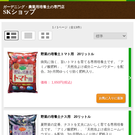
ガーデニング・農業用培養土の専門店
SKショップ
1 / 1ページ
（全13件）
野菜の培養土トマト用 20リットル
病気に強く、旨いトマトを育てる専用培養土です。「ア
ミノ酸肥料」、「天然虫よけ成分ニームパウダー」を配
合。3か月間ゆっくり効く肥料入り。
価格： 1,650円(税込)
野菜の培養土ナス用 20リットル
夏野菜の定番、ナストを丈夫においしく育てる専用培養
土です。「アミノ酸肥料」、「天然虫よけ成分ニームパ
ウダー」を配合。3か月間ゆっくり効く肥料入り。