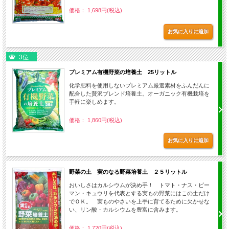
価格： 1,698円(税込)
3位
プレミアム有機野菜の培養土 25リットル
化学肥料を使用しないプレミアム厳選素材をふんだんに
配合した贅沢ブレンド培養土。オーガニック有機栽培を
手軽に楽しめます。
価格： 1,860円(税込)
野菜の土 実のなる野菜培養土 ２５リットル
おいしさはカルシウムが決め手！ トマト・ナス・ピー
マン・キュウリを代表とする実もの野菜にはこの土だけ
でＯＫ。 実ものやさいを上手に育てるために欠かせな
い、リン酸・カルシウムを豊富に含みます。
価格： 1,720円(税込)