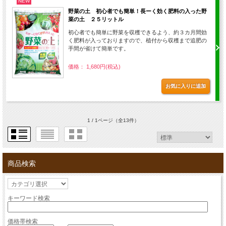
NEW
野菜の土 初心者でも簡単！長ーく効く肥料の入った野
菜の土 ２５リットル
初心者でも簡単に野菜を収穫できるよう、約３カ月間効
く肥料が入っておりますので、植付から収穫まで追肥の
手間が省けて簡単です。
価格： 1,680円(税込)
1 / 1ページ
（全13件）
商品検索
キーワード検索
価格帯検索