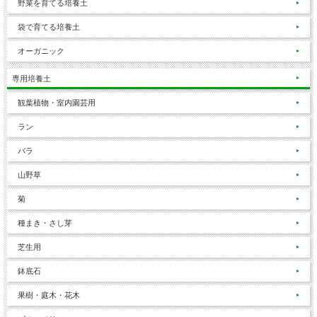
野菜を育てる培養土
袋で育てる培養土
オーガニック
専用培養土
観葉植物・室内園芸用
ラン
バラ
山野草
菊
種まき・さし芽
芝生用
鉢底石
果樹・庭木・花木