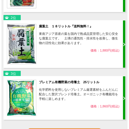
2位
腐葉土 １８リットル『送料無料！』
東南アジア原産の葉を国内で熟成品質管理した安心安全
な腐葉土です。 土壌の通気性・排水性を改善し、微生
物の活性化に効果があります。
価格：1,880円(税込)
3位
プレミアム有機野菜の培養土 25リットル
化学肥料を使用しないプレミアム厳選素材をふんだんに
配合した贅沢ブレンド培養土。オーガニック有機栽培を
手軽に楽しめます。
価格：1,860円(税込)