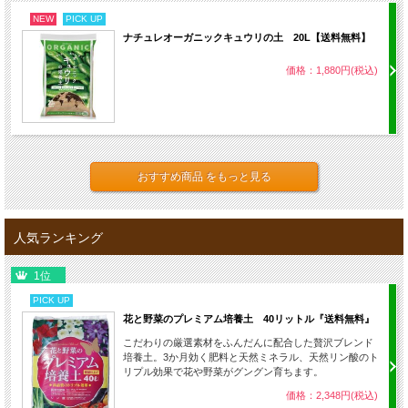
NEW
PICK UP
ナチュレオーガニックキュウリの土 20L【送料無料】
価格：1,880円(税込)
おすすめ商品 をもっと見る
人気ランキング
1位
PICK UP
花と野菜のプレミアム培養土 40リットル『送料無料』
こだわりの厳選素材をふんだんに配合した贅沢ブレンド
培養土。3か月効く肥料と天然ミネラル、天然リン酸のト
リプル効果で花や野菜がグングン育ちます。
価格：2,348円(税込)