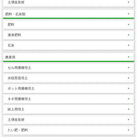
土壌改良材
肥料・石灰類
肥料
液体肥料
石灰
農業用
セル用播種培土
水稲育苗培土
ポット用播種培土
ネギ用播種培土
鉢上用培土
土壌改良材
たい肥・肥料