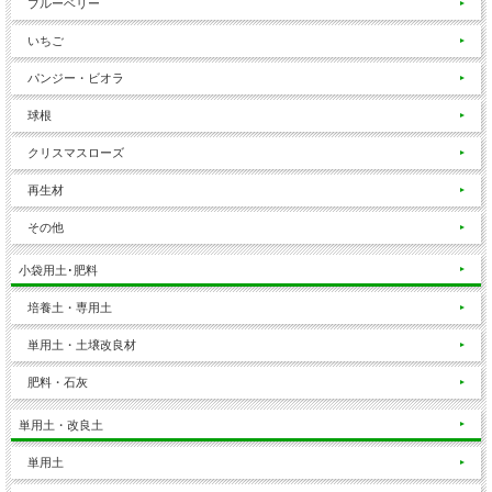
ブルーベリー
いちご
パンジー・ビオラ
球根
クリスマスローズ
再生材
その他
小袋用土･肥料
培養土・専用土
単用土・土壌改良材
肥料・石灰
単用土・改良土
単用土