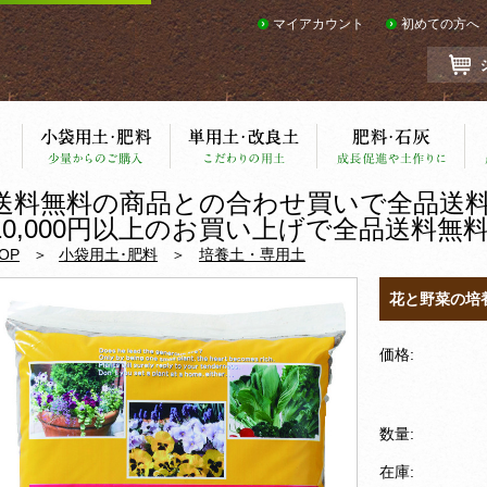
マイアカウント
初めての方へ
送料無料の商品との合わせ買いで全品送
10,000円以上のお買い上げで全品送料無
OP
小袋用土･肥料
培養土・専用土
花と野菜の培
価格:
数量:
在庫: