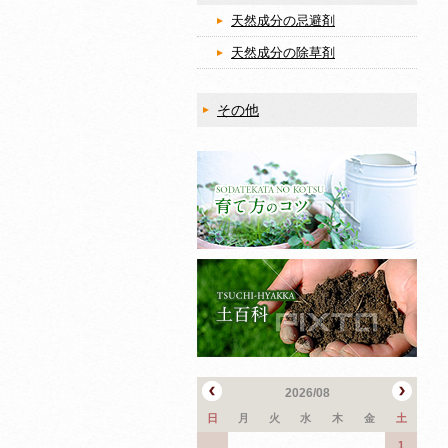
天然成分の忌避剤
天然成分の除草剤
その他
2026/08
日
月
火
水
木
金
土
1