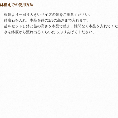
鉢植えでの使用方法
1. 根鉢より一回り大きいサイズの鉢をご用意ください。
2. 鉢底石を入れ、本品を鉢の1/3の高さまで入れます。
3. 苗をセットし鉢と苗の高さを本品で整え、隙間なく本品を入れてく
4. 水を鉢底から流れ出るくらいたっぷりあげてください。