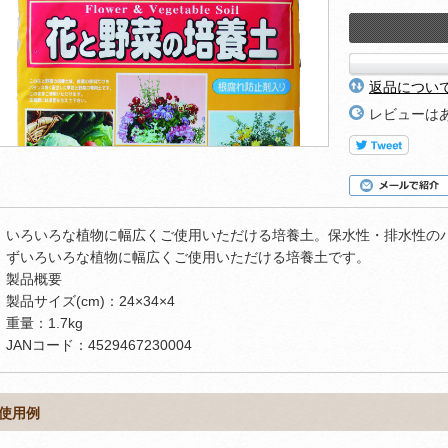
返品につい
レビューは
いろいろな植物に幅広くご使用いただける培養土。保水性・排水性の
ずいろいろな植物に幅広くご使用いただける培養土です。
製品概要
製品サイズ(cm)：24×34×4
重量：1.7kg
JANコード：4529467230004
使用例