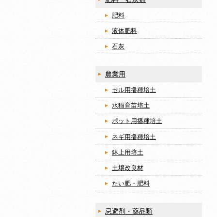
肥料
液体肥料
石灰
農業用
セル用播種培土
水稲育苗培土
ポット用播種培土
ネギ用播種培土
鉢上用培土
土壌改良材
たい肥・肥料
忌避剤・薬品類