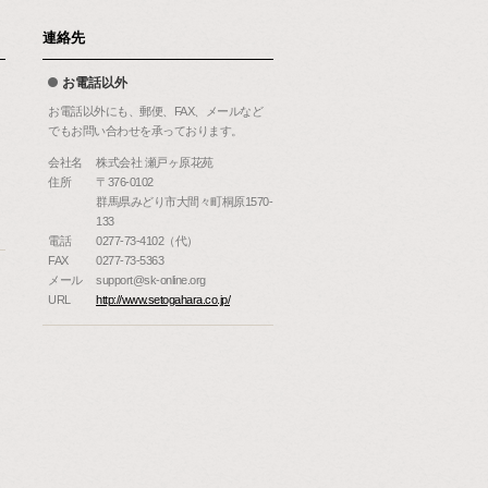
連絡先
お電話以外
お電話以外にも、郵便、FAX、メールなど
でもお問い合わせを承っております。
会社名
株式会社 瀬戸ヶ原花苑
住所
〒376-0102
群馬県みどり市大間々町桐原1570-
133
電話
0277-73-4102（代）
FAX
0277-73-5363
メール
support@sk-online.org
URL
http://www.setogahara.co.jp/