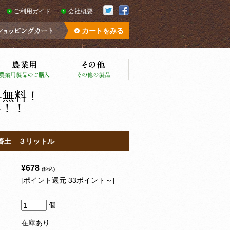
ご利用ガイド
会社概要
カートをみる
料無料！
料！！
養土 ３リットル
¥678
(税込)
[ポイント還元 33ポイント～]
個
在庫あり