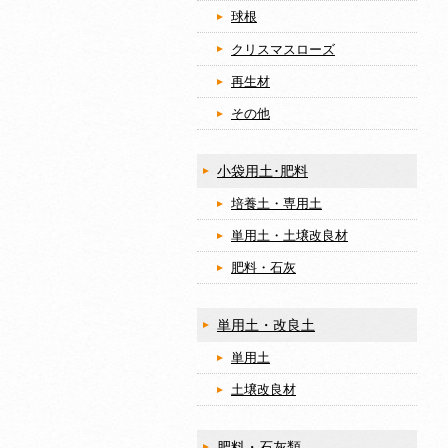
球根
クリスマスローズ
再生材
その他
小袋用土･肥料
培養土・専用土
単用土・土壌改良材
肥料・石灰
単用土・改良土
単用土
土壌改良材
肥料・石灰類