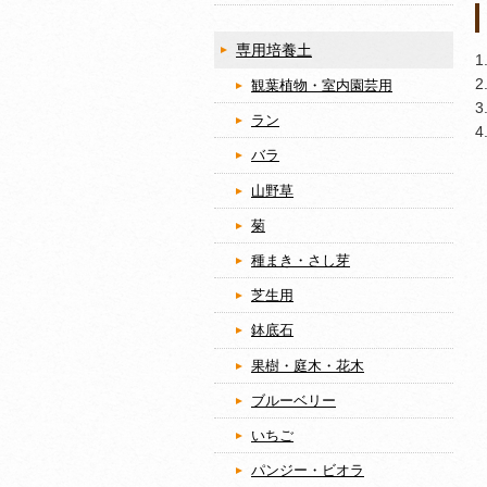
専用培養土
観葉植物・室内園芸用
ラン
バラ
山野草
菊
種まき・さし芽
芝生用
鉢底石
果樹・庭木・花木
ブルーベリー
いちご
パンジー・ビオラ