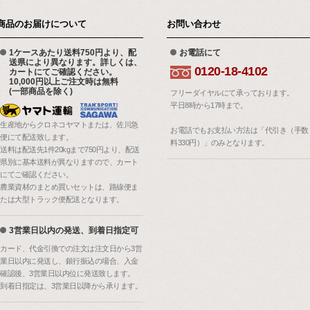
商品のお届けについて
お問い合わせ
1ケースあたり送料750円より、配
お電話にて
送県により異なります。詳しくは、
0120-18-4102
カートにてご確認ください。
10,000円以上ご注文時は無料
(一部商品を除く)
フリーダイヤルにて承っております。
平日8時から17時まで。
生産地からクロネコヤマトまたは、佐川急
お電話でもお支払い方法は「代引き（手数
便にて配送致します。
料330円）」のみとなります。
送料は配送先1件20kgまで750円より、配送
県別に基本送料が異なりますので、カート
にてご確認ください。
農業資材のまとめ買いセットは、路線便ま
たは大型トラック便配送となります。
3営業日以内の発送、到着日指定可
カード、代金引換での注文は注文日から3営
業日以内に発送し、銀行振込の場合、入金
確認後、3営業日以内位に発送致します。
到着日指定は、3営業日以降から承ります。