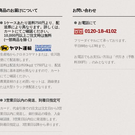
商品のお届けについて
お問い合わせ
1ケースあたり送料750円より、配
お電話にて
送県により異なります。詳しくは、
0120-18-4102
カートにてご確認ください。
10,000円以上ご注文時は無料
(一部商品を除く)
フリーダイヤルにて承っております。
平日8時から17時まで。
生産地からクロネコヤマトまたは、佐川急
お電話でもお支払い方法は「代引き（手数
便にて配送致します。
料330円）」のみとなります。
送料は配送先1件20kgまで750円より、配送
県別に基本送料が異なりますので、カート
にてご確認ください。
農業資材のまとめ買いセットは、路線便ま
たは大型トラック便配送となります。
3営業日以内の発送、到着日指定可
カード、代金引換での注文は注文日から3営
業日以内に発送し、銀行振込の場合、入金
確認後、3営業日以内位に発送致します。
到着日指定は、3営業日以降から承ります。