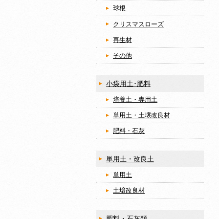
球根
クリスマスローズ
再生材
その他
小袋用土･肥料
培養土・専用土
単用土・土壌改良材
肥料・石灰
単用土・改良土
単用土
土壌改良材
肥料・石灰類