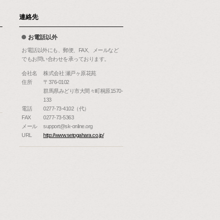
連絡先
お電話以外
お電話以外にも、郵便、FAX、メールなど
でもお問い合わせを承っております。
会社名
株式会社 瀬戸ヶ原花苑
住所
〒376-0102
群馬県みどり市大間々町桐原1570-
133
電話
0277-73-4102（代）
FAX
0277-73-5363
メール
support@sk-online.org
URL
http://www.setogahara.co.jp/