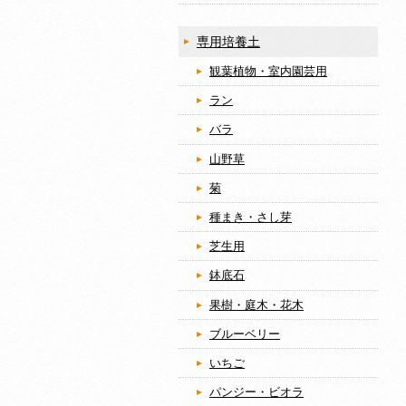
専用培養土
観葉植物・室内園芸用
ラン
バラ
山野草
菊
種まき・さし芽
芝生用
鉢底石
果樹・庭木・花木
ブルーベリー
いちご
パンジー・ビオラ