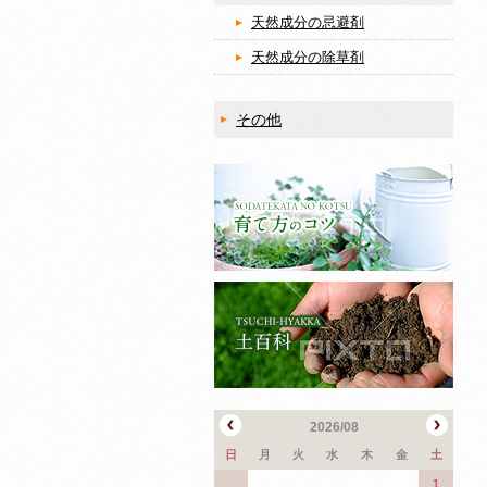
天然成分の忌避剤
天然成分の除草剤
その他
2026/08
日
月
火
水
木
金
土
1