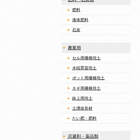
肥料
液体肥料
石灰
農業用
セル用播種培土
水稲育苗培土
ポット用播種培土
ネギ用播種培土
鉢上用培土
土壌改良材
たい肥・肥料
忌避剤・薬品類