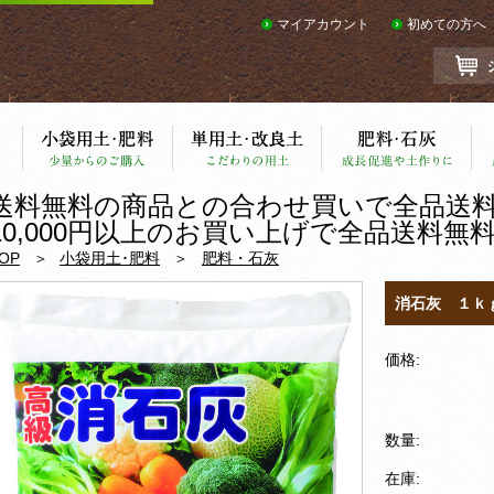
マイアカウント
初めての方へ
送料無料の商品との合わせ買いで全品送
10,000円以上のお買い上げで全品送料無
OP
小袋用土･肥料
肥料・石灰
消石灰 １ｋ
価格:
数量:
在庫: