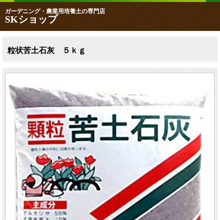
ガーデニング・農業用培養土の専門店
SKショップ
粒状苦土石灰 ５ｋｇ