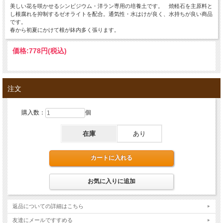
美しい花を咲かせるシンビジウム・洋ラン専用の培養土です。 焼軽石を主原料と
し根腐れを抑制するゼオライトを配合。通気性・水はけが良く、水持ちが良い商品
です。
春から初夏にかけて根が鉢内多く張ります。
価格:
778円
(税込)
注文
購入数：
個
在庫
あり
返品についての詳細はこちら
友達にメールですすめる