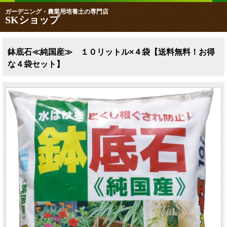
ガーデニング・農業用培養土の専門店
SKショップ
鉢底石≪純国産≫ １０リットル×４袋【送料無料！お得
な４袋セット】