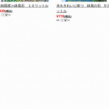
≪純国産≫鉢底石 １０リットル
水をきれいに保つ 鉢底の石 5
838
ットル
(税込)
量：
個
¥778
(税込)
数量：
個