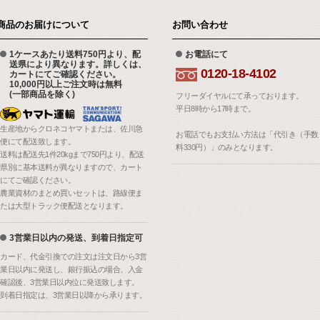
商品のお届けについて
お問い合わせ
1ケースあたり送料750円より、配
お電話にて
送県により異なります。詳しくは、
0120-18-4102
カートにてご確認ください。
10,000円以上ご注文時は無料
(一部商品を除く)
フリーダイヤルにて承っております。
平日8時から17時まで。
生産地からクロネコヤマトまたは、佐川急
お電話でもお支払い方法は「代引き（手数
便にて配送致します。
料330円）」のみとなります。
送料は配送先1件20kgまで750円より、配送
県別に基本送料が異なりますので、カート
にてご確認ください。
農業資材のまとめ買いセットは、路線便ま
たは大型トラック便配送となります。
3営業日以内の発送、到着日指定可
カード、代金引換での注文は注文日から3営
業日以内に発送し、銀行振込の場合、入金
確認後、3営業日以内位に発送致します。
到着日指定は、3営業日以降から承ります。