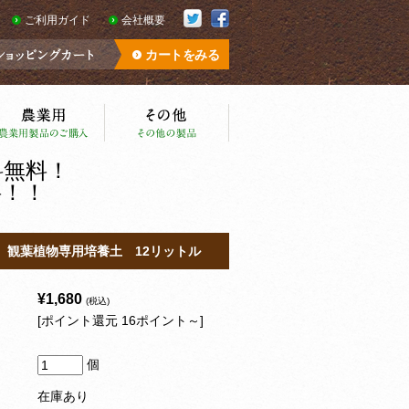
ご利用ガイド
会社概要
カートをみる
料無料！
料！！
』観葉植物専用培養土 12リットル
¥1,680
(税込)
[ポイント還元 16ポイント～]
個
在庫あり