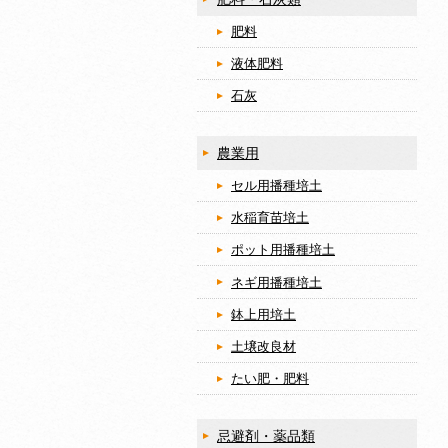
肥料
液体肥料
石灰
農業用
セル用播種培土
水稲育苗培土
ポット用播種培土
ネギ用播種培土
鉢上用培土
土壌改良材
たい肥・肥料
忌避剤・薬品類