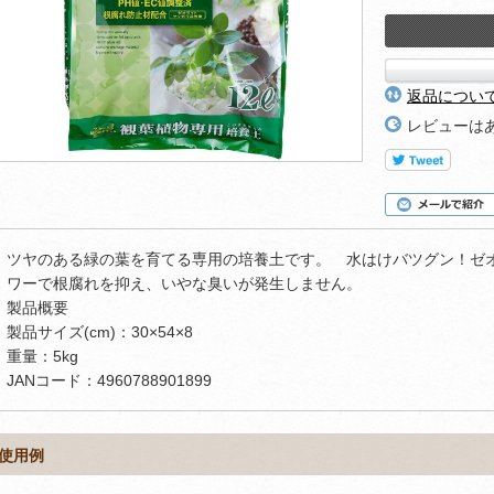
返品につい
レビューは
ツヤのある緑の葉を育てる専用の培養土です。 水はけバツグン！ゼ
ワーで根腐れを抑え、いやな臭いが発生しません。
製品概要
製品サイズ(cm)：30×54×8
重量：5kg
JANコード：4960788901899
使用例