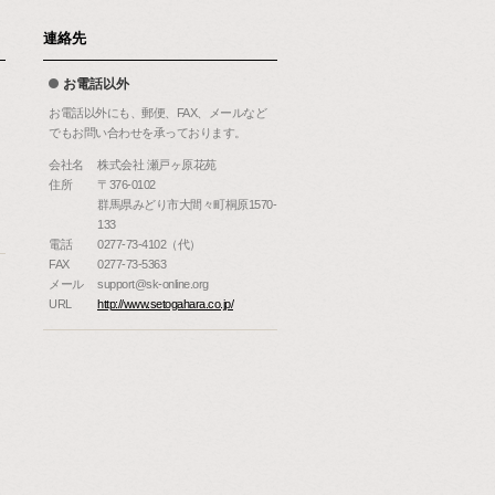
連絡先
お電話以外
お電話以外にも、郵便、FAX、メールなど
でもお問い合わせを承っております。
会社名
株式会社 瀬戸ヶ原花苑
住所
〒376-0102
群馬県みどり市大間々町桐原1570-
133
電話
0277-73-4102（代）
FAX
0277-73-5363
メール
support@sk-online.org
URL
http://www.setogahara.co.jp/