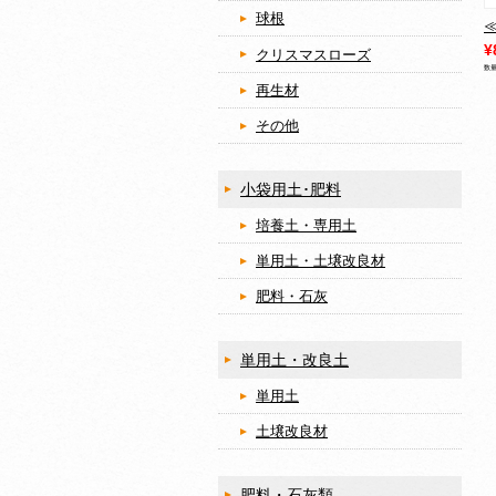
球根
¥
クリスマスローズ
数
再生材
その他
小袋用土･肥料
培養土・専用土
単用土・土壌改良材
肥料・石灰
単用土・改良土
単用土
土壌改良材
肥料・石灰類