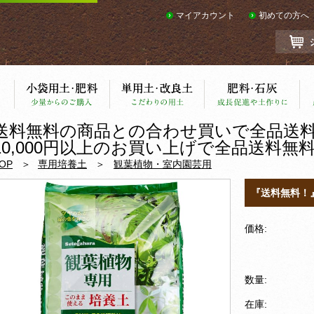
マイアカウント
初めての方へ
送料無料の商品との合わせ買いで全品送
10,000円以上のお買い上げで全品送料無
OP
専用培養土
観葉植物・室内園芸用
『送料無料！
価格:
数量:
在庫: