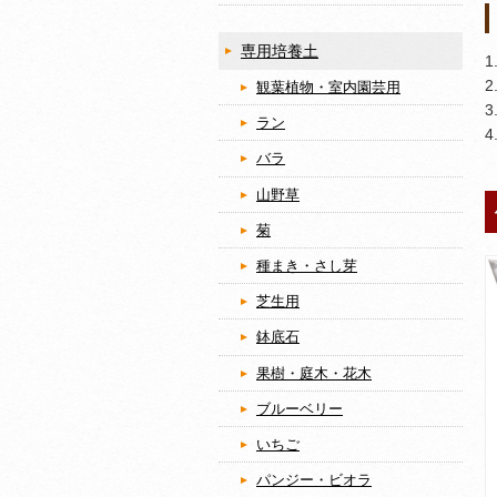
専用培養土
観葉植物・室内園芸用
ラン
バラ
山野草
菊
種まき・さし芽
芝生用
鉢底石
果樹・庭木・花木
ブルーベリー
いちご
パンジー・ビオラ