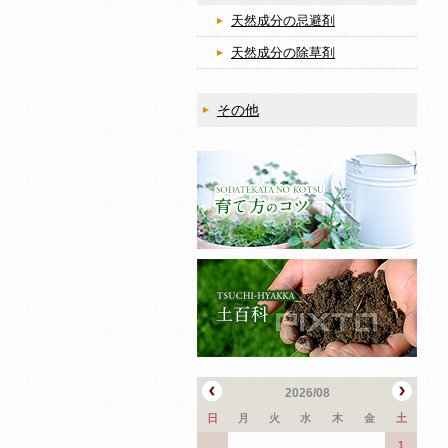
天然成分の忌避剤
天然成分の除草剤
その他
2026/08
日
月
火
水
木
金
土
1